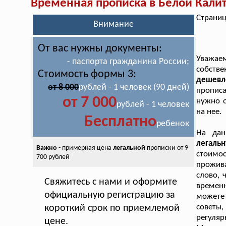
Временная прописка в Белой Кали
Страниц
Внимание
От вас нужны документы:
Уважае
- паспорта гражданина России;
собств
Стоимость формы 3:
дешевл
от 8 000
рублей - 1 человек (90 дней)
прописа
от 7 000
нужно о
рублей - 1 человек
на нее.
Бесплатно
ребенок
На да
легаль
Важно
- примерная цена
легальной
прописки от 9
стоимо
700 рублей
прожив
слово, 
Свяжитесь с нами и оформите
времен
официальную регистрацию за
можете
советы
короткий срок по приемлемой
регуляр
цене.