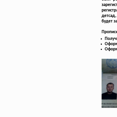
зарегис
регистр
детсад,
будет з
Прописк
Получ
Оформ
Оформ