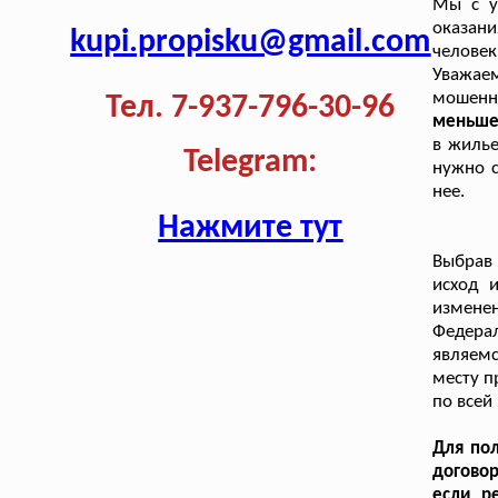
Мы с у
оказани
kupi.propisku@gmail.com
человек
Уважае
мошенн
Тел. 7-937-796-30-96
меньше 
в жилье
Telegram:
нужно с
нее.
Нажмите тут
Выбрав 
исход 
изменен
Федера
являемс
месту п
по всей
Для пол
договор
если р