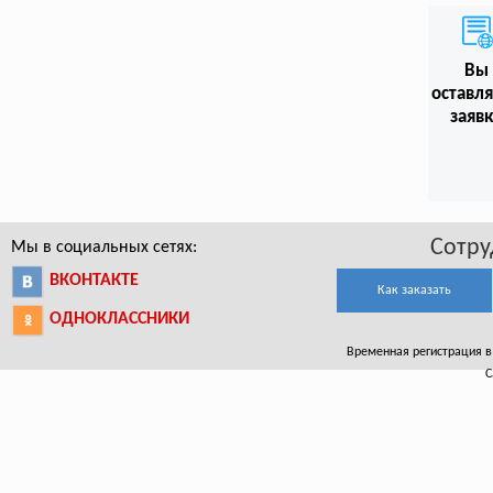
Вы
оставл
заяв
Сотру
Мы в социальных сетях:
ВКОНТАКТЕ
Как заказать
ОДНОКЛАССНИКИ
Временная регистрация в Б
С